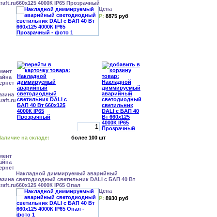
660x125 4000К IP65 Прозрачный
Цена
Р:
8875 руб
аличие на складе:
более 100 шт
Накладной диммируемый аварийный
светодиодный светильник DALI с БАП 40 Вт
660x125 4000К IP65 Опал
Цена
Р:
8930 руб