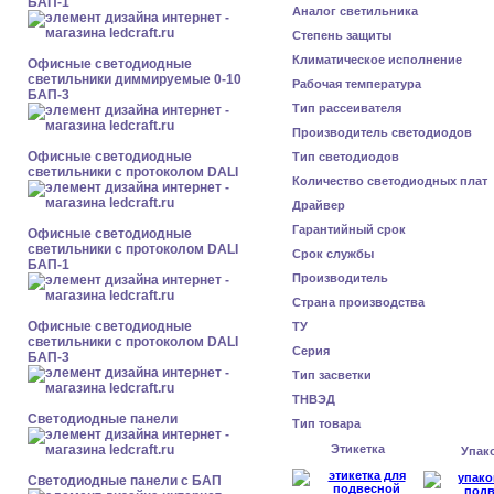
БАП-1
Аналог светильника
Степень защиты
Климатическое исполнение
Офисные светодиодные
светильники диммируемые 0-10
Рабочая температура
БАП-3
Тип рассеивателя
Производитель светодиодов
Офисные светодиодные
Тип светодиодов
светильники с протоколом DALI
Количество светодиодных плат
Драйвер
Гарантийный срок
Офисные светодиодные
светильники с протоколом DALI
Срок службы
БАП-1
Производитель
Страна производства
Офисные светодиодные
ТУ
светильники с протоколом DALI
Серия
БАП-3
Тип засветки
ТНВЭД
Cветодиодные панели
Тип товара
Этикетка
Упак
Cветодиодные панели с БАП