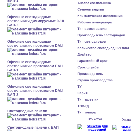
БАП-1
Аналог светильника
Степень защиты
Климатическое исполнение
Офисные светодиодные
светильники диммируемые 0-10
Рабочая температура
БАП-3
Тип рассеивателя
Производитель светодиодов
Офисные светодиодные
Тип светодиодов
светильники с протоколом DALI
Количество светодиодных плат
Драйвер
Гарантийный срок
Офисные светодиодные
светильники с протоколом DALI
Срок службы
БАП-1
Производитель
Страна производства
Офисные светодиодные
ТУ
светильники с протоколом DALI
Серия
БАП-3
Тип засветки
ТНВЭД
Cветодиодные панели
Тип товара
Этикетка
Упак
Cветодиодные панели с БАП