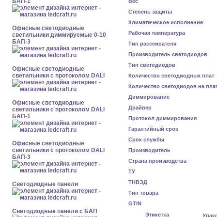
БАП-1
Вес
Степень защиты
Климатическое исполнение
Офисные светодиодные
Рабочая температура
светильники диммируемые 0-10
БАП-3
Тип рассеивателя
Производитель светодиодов
Тип светодиодов
Офисные светодиодные
светильники с протоколом DALI
Количество светодиодных плат
Количество светодиодов на пла
Диммирование
Офисные светодиодные
Драйвер
светильники с протоколом DALI
БАП-1
Протокол диммирования
Гарантийный срок
Срок службы
Офисные светодиодные
светильники с протоколом DALI
Производитель
БАП-3
Страна производства
ТУ
ТНВЭД
Cветодиодные панели
Тип товара
GTIN
Cветодиодные панели с БАП
Этикетка
Упак